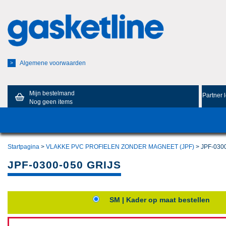
Algemene voorwaarden
>
Mijn bestelmand
Partner 
Nog geen items
Startpagina
>
VLAKKE PVC PROFIELEN ZONDER MAGNEET (JPF)
> JPF-030
JPF-0300-050 GRIJS
SM | Kader op maat bestellen