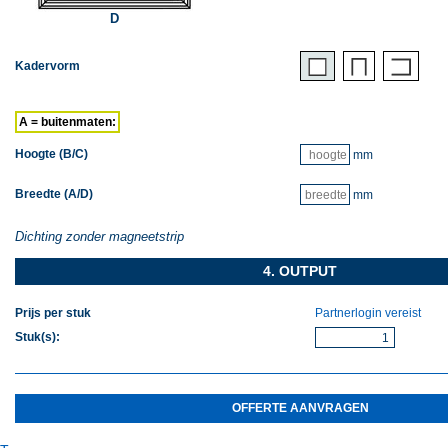
D
Kadervorm
A = buitenmaten:
Hoogte (B/C)
mm
Breedte (A/D)
mm
Dichting zonder magneetstrip
4. OUTPUT
Prijs per stuk
Partnerlogin vereist
Stuk(s)
:
OFFERTE AANVRAGEN