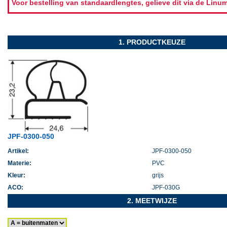
Voor bestelling van standaardlengtes, gelieve dit via de Lin
1. PRODUCTKEUZE
JPF-0300-050
Artikel:
JPF-0300-050
Materie:
PVC
Kleur:
grijs
ACO:
JPF-030G
2. MEETWIJZE