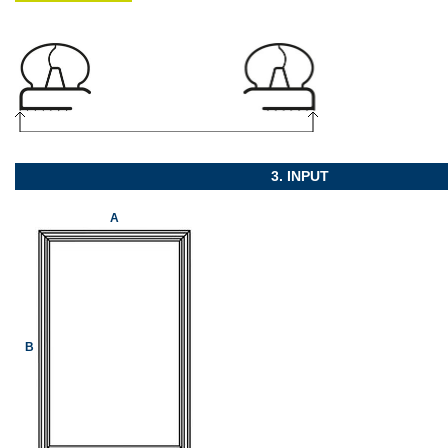
3. INPUT
A
B